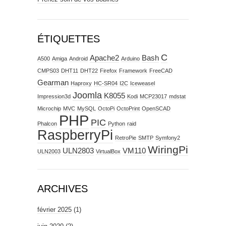
ÉTIQUETTES
C
Apache2
Bash
A500
Amiga
Android
Arduino
CMPS03
DHT11
DHT22
Firefox
Framework
FreeCAD
Gearman
Haproxy
HC-SR04
I2C
Iceweasel
Joomla
K8055
Impression3d
Kodi
MCP23017
mdstat
Microchip
MVC
MySQL
OctoPi
OctoPrint
OpenSCAD
PHP
PIC
Phalcon
Python
raid
RaspberryPi
RetroPie
SMTP
Symfony2
WiringPi
ULN2803
VM110
ULN2003
VirtualBox
ARCHIVES
février 2025
(1)