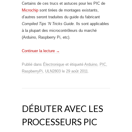
Certains de ces trucs et astuces pour les PIC de
Microchip
sont tirées de montages existants,
d’autres seront traduites du guide du fabricant
Compiled Tips ‘N Tricks Guide
. Ils sont applicables
à la plupart des microcontrôleurs du marché
(Arduino, Raspberry Pi, etc).
Continuer la lecture
→
Publié dans
Électronique
et étiqueté
Arduino
,
PIC
,
RaspberryPi
,
ULN2803
le
29 août 2011
.
DÉBUTER AVEC LES
PROCESSEURS PIC