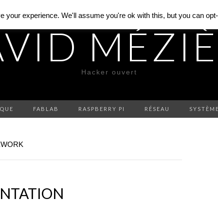
 your experience. We'll assume you're ok with this, but you can opt-o
VID MÉZI
Hacker ouvert
IQUE
FABLAB
RASPBERRY PI
RÉSEAU
SYSTÈM
MEWORK
ENTATION