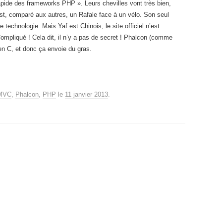
apide des frameworks PHP ». Leurs chevilles vont très bien,
t, comparé aux autres, un Rafale face à un vélo. Son seul
technologie. Mais Yaf est Chinois, le site officiel n’est
pliqué ! Cela dit, il n’y a pas de secret ! Phalcon (comme
n C, et donc ça envoie du gras.
MVC
,
Phalcon
,
PHP
le
11 janvier 2013
.