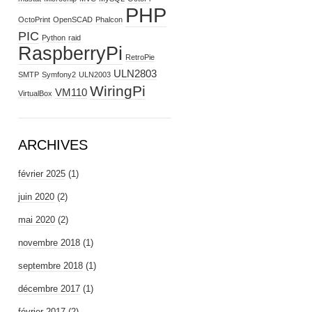
PHP
OctoPrint
OpenSCAD
Phalcon
PIC
Python
raid
RaspberryPi
RetroPie
ULN2803
SMTP
Symfony2
ULN2003
WiringPi
VM110
VirtualBox
ARCHIVES
février 2025
(1)
juin 2020
(2)
mai 2020
(2)
novembre 2018
(1)
septembre 2018
(1)
décembre 2017
(1)
février 2017
(2)