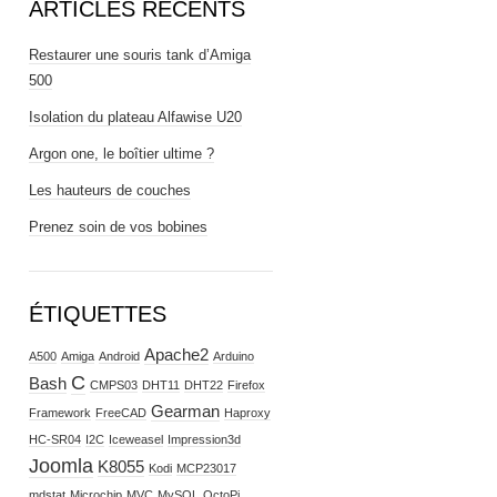
ARTICLES RÉCENTS
Restaurer une souris tank d’Amiga
500
Isolation du plateau Alfawise U20
Argon one, le boîtier ultime ?
Les hauteurs de couches
Prenez soin de vos bobines
ÉTIQUETTES
Apache2
A500
Amiga
Android
Arduino
C
Bash
CMPS03
DHT11
DHT22
Firefox
Gearman
Framework
FreeCAD
Haproxy
HC-SR04
I2C
Iceweasel
Impression3d
Joomla
K8055
Kodi
MCP23017
mdstat
Microchip
MVC
MySQL
OctoPi