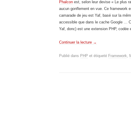
Phalcon
est, selon leur devise « Le plus r
aucun gonflement en vue. Ce framework es
camarade de jeu est Yaf, basé sur la même 
accessible que dans le cache Google … Com
Yaf, donc) est une extension PHP, codée e
Continuer la lecture
→
Publié dans
PHP
et étiqueté
Framework
,