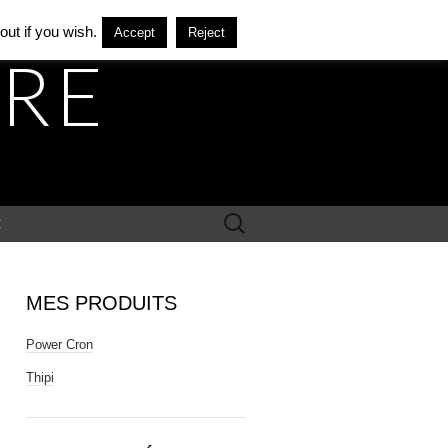
ut if you wish.
Accept
Reject
ÈRE
Rechercher :
E
MES PRODUITS
Power Cron
Thipi