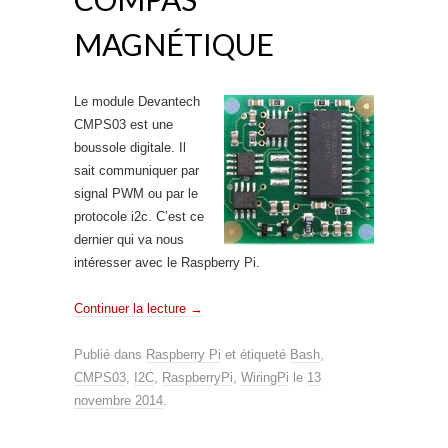
MAGNÉTIQUE
Le module Devantech
CMPS03 est une
boussole digitale. Il
sait communiquer par
signal PWM ou par le
protocole i2c. C’est ce
dernier qui va nous
intéresser avec le Raspberry Pi.
Continuer la lecture
→
Publié dans
Raspberry Pi
et étiqueté
Bash
,
CMPS03
,
I2C
,
RaspberryPi
,
WiringPi
le
13
novembre 2014
.