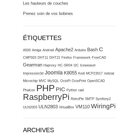
Les hauteurs de couches
Prenez soin de vos bobines
ÉTIQUETTES
C
Apache2
Bash
A500
Amiga
Android
Arduino
CMPS03
DHT11
DHT22
Firefox
Framework
FreeCAD
Gearman
Haproxy
HC-SR04
I2C
Iceweasel
Joomla
K8055
Impression3d
Kodi
MCP23017
mdstat
Microchip
MVC
MySQL
OctoPi
OctoPrint
OpenSCAD
PHP
PIC
Phalcon
Python
raid
RaspberryPi
RetroPie
SMTP
Symfony2
WiringPi
ULN2803
VM110
ULN2003
VirtualBox
ARCHIVES