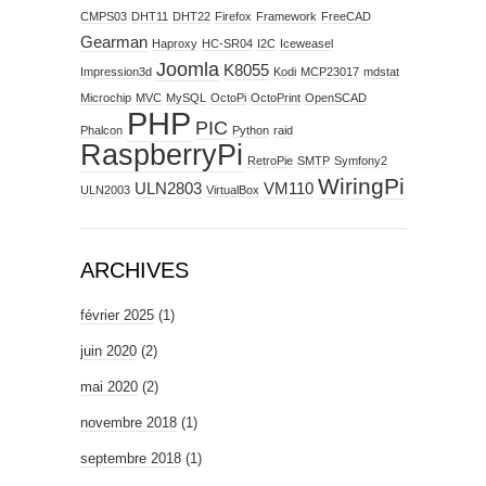
CMPS03
DHT11
DHT22
Firefox
Framework
FreeCAD
Gearman
Haproxy
HC-SR04
I2C
Iceweasel
Joomla
K8055
Impression3d
Kodi
MCP23017
mdstat
Microchip
MVC
MySQL
OctoPi
OctoPrint
OpenSCAD
PHP
PIC
Phalcon
Python
raid
RaspberryPi
RetroPie
SMTP
Symfony2
WiringPi
ULN2803
VM110
ULN2003
VirtualBox
ARCHIVES
février 2025
(1)
juin 2020
(2)
mai 2020
(2)
novembre 2018
(1)
septembre 2018
(1)