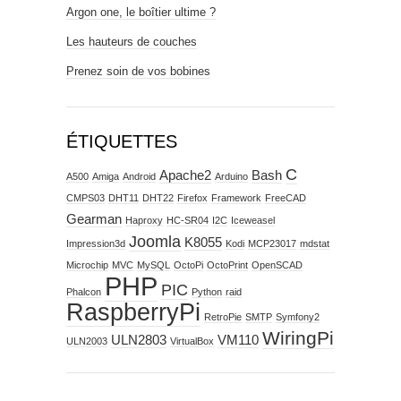
Argon one, le boîtier ultime ?
Les hauteurs de couches
Prenez soin de vos bobines
ÉTIQUETTES
C
Apache2
Bash
A500
Amiga
Android
Arduino
CMPS03
DHT11
DHT22
Firefox
Framework
FreeCAD
Gearman
Haproxy
HC-SR04
I2C
Iceweasel
Joomla
K8055
Impression3d
Kodi
MCP23017
mdstat
Microchip
MVC
MySQL
OctoPi
OctoPrint
OpenSCAD
PHP
PIC
Phalcon
Python
raid
RaspberryPi
RetroPie
SMTP
Symfony2
WiringPi
ULN2803
VM110
ULN2003
VirtualBox