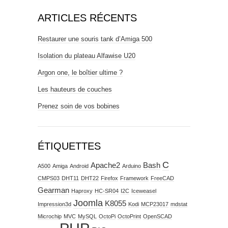
ARTICLES RÉCENTS
Restaurer une souris tank d’Amiga 500
Isolation du plateau Alfawise U20
Argon one, le boîtier ultime ?
Les hauteurs de couches
Prenez soin de vos bobines
ÉTIQUETTES
C
Apache2
Bash
A500
Amiga
Android
Arduino
CMPS03
DHT11
DHT22
Firefox
Framework
FreeCAD
Gearman
Haproxy
HC-SR04
I2C
Iceweasel
Joomla
K8055
Impression3d
Kodi
MCP23017
mdstat
Microchip
MVC
MySQL
OctoPi
OctoPrint
OpenSCAD