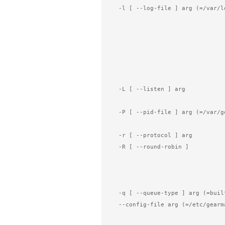
  -l [ --log-file ] arg (=/var/log/gearmand.log)

                                        Log file to writ
                                        information to. If
                                        paramater is specified
                                        then output will go 
                                        'none', then no lo
                                        g
  -L [ --listen ] arg                   Address the server should listen on. 

                                        Default is
  -P [ --pid-file ] arg (=/var/gearmand.pid)

                                        File to write proc
  -r [ --protocol ] arg                 Load protocol module.

  -R [ --round-robin ]                  Assign work in round-robin order per 

                                        worker connection. The
                                        assign work in the orde
                                        added by 
  -q [ --queue-type ] arg (=builtin)    Persistent queue type to use.

  --config-file arg (=/etc/gearmand.conf)

                                        Can be specified wit