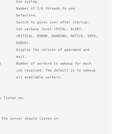
efault=4.

, NOTICE, INFO,

  DEBUG).

   exit.

t is to wakeup 

ble workers.
