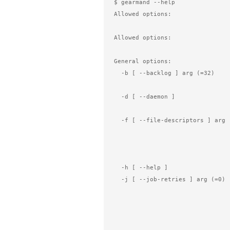
$ gearmand --help

Allowed options:

Allowed options:

General options:

  -b [ --backlog ] arg (=32)            Number of backlog connections for 

                                      
  -d [ --daemon ]                       Daemon, detach and run in the 

                                        b
  -f [ --file-descriptors ] arg         Number of file descriptors to allow for

                                        the process (total conne
                                        slightly less). Default 
                                        
  -h [ --help ]                         Print this help menu.

  -j [ --job-retries ] arg (=0)         Number of attempts to run the job 

                                        before the job server re
                                        is helpful to ensure a b
                                        crash all available work
                                        