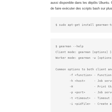
aussi disponible dans les dépôts Ubuntu. Cet 
de faire exécuter des scripts bash sur plu
$ gearman --help

Client mode: gearman [options] [<
Worker mode: gearman -w [options
Common options to both client an
	-f <function> - Function name to use for jobs (can give many)

	-h <host>     - Job server host

	-H            - Print this help menu

	-p <port>     - Job server port

	-t <timeout>  - Timeout in milliseconds

	-i <pidfile>  - Create a pidfile for the process
