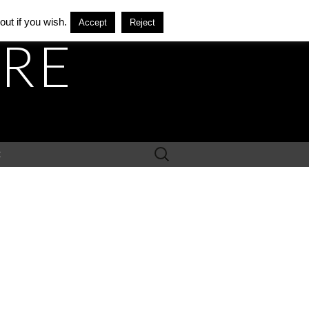
ut if you wish.
Accept
Reject
ÈRE
Rechercher :
E