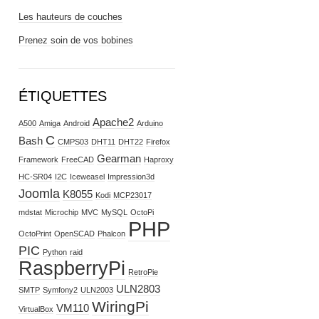
Les hauteurs de couches
Prenez soin de vos bobines
ÉTIQUETTES
Apache2
A500
Amiga
Android
Arduino
C
Bash
CMPS03
DHT11
DHT22
Firefox
Gearman
Framework
FreeCAD
Haproxy
HC-SR04
I2C
Iceweasel
Impression3d
Joomla
K8055
Kodi
MCP23017
mdstat
Microchip
MVC
MySQL
OctoPi
PHP
OctoPrint
OpenSCAD
Phalcon
PIC
Python
raid
RaspberryPi
RetroPie
ULN2803
SMTP
Symfony2
ULN2003
WiringPi
VM110
VirtualBox