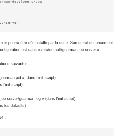
arman-developers/ppa

er pourra être désinstallé par la suite. Son script de lancement
configuration est dans « /etc/default/gearman-job-server ».
tions suivantes :
earman.pid », dans l’init script)
l’init script)
job-server/gearman.log » (dans l’init script)
s les defaults)
34 :