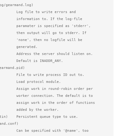
e errors and 

 the log-file 

 as 'stderr', 

to stderr. If 

gfile will be 

enerated.

 INADDR_ANY.

ess ID out to.

 default is to 

r of functions 

the worker.

h '@name', too
