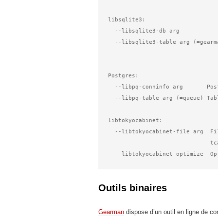
libsqlite3:

  --libsqlite3-db arg                   Database file to use.

  --libsqlite3-table arg (=gearman_queue)

                                        Tab
Postgres:

  --libpq-conninfo arg       PostgreSQL connection information string.

  --libpq-table arg (=queue) Table to use.

libtokyocabinet:

  --libtokyocabinet-file arg  File name of the database. [see: man tcadb, 

                              tcadbopen() for name guidelines]

Outils binaires
Gearman
dispose d’un outil en ligne de 