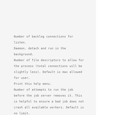
  listen.

ackground.

ctions will be 

is max allowed 

for user.

moves it. This 

ad job does not

ers. Default is

no limit.
