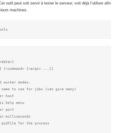
outil peut soit servir à tester le serveur; soit déjà l’utiliser afin
sieurs machines.
data>]

] [<command> [<args> ...]]

d worker modes.
