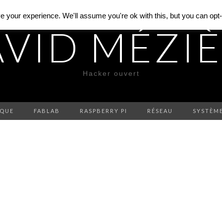
 your experience. We'll assume you're ok with this, but you can opt-o
VID MÉZI
Hacker ouvert
IQUE
FABLAB
RASPBERRY PI
RÉSEAU
SYSTÈM