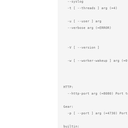
  --syslog                              Use syslog.

  -t [ --threads ] arg (=4)             Number of I/O threads to use. 

                                        D
  -u [ --user ] arg                     Switch to given user after startup.

  --verbose arg (=ERROR)                Set verbose level (FATAL, ALERT, 

                                        CRITICAL, ERROR, WARNING
                                      
  -V [ --version ]                      Display the version of gearmand and 

                                     
  -w [ --worker-wakeup ] arg (=0)       Number of workers to wakeup for each 

                                        job received. The defaul
                                        all availa
HTTP:

  --http-port arg (=8080) Port to listen on.

Gear:

  -p [ --port ] arg (=4730) Port the server should listen on.

builtin:
