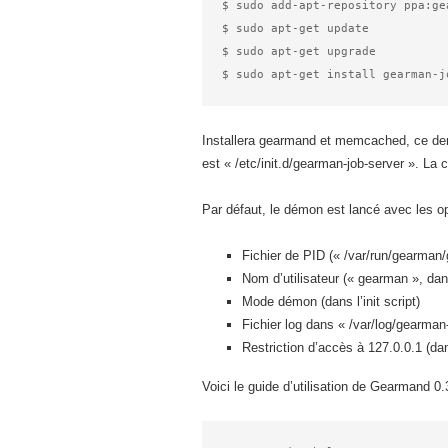
$ sudo add-apt-repository ppa:ge
$ sudo apt-get update

$ sudo apt-get upgrade

Installera gearmand et memcached, ce derni
est « /etc/init.d/gearman-job-server ». La 
Par défaut, le démon est lancé avec les op
Fichier de PID (« /var/run/gearman/g
Nom d’utilisateur (« gearman », dans 
Mode démon (dans l’init script)
Fichier log dans « /var/log/gearman-
Restriction d’accès à 127.0.0.1 (dan
Voici le guide d’utilisation de Gearmand 0.