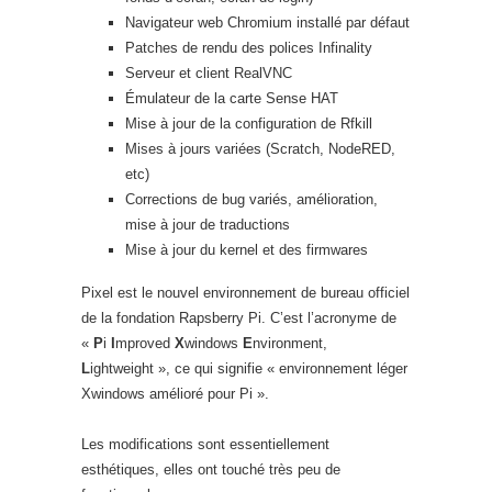
Navigateur web Chromium installé par défaut
Patches de rendu des polices Infinality
Serveur et client RealVNC
Émulateur de la carte Sense HAT
Mise à jour de la configuration de Rfkill
Mises à jours variées (Scratch, NodeRED,
etc)
Corrections de bug variés, amélioration,
mise à jour de traductions
Mise à jour du kernel et des firmwares
Pixel est le nouvel environnement de bureau officiel
de la fondation Rapsberry Pi. C’est l’acronyme de
«
P
i
I
mproved
X
windows
E
nvironment,
L
ightweight », ce qui signifie « environnement léger
Xwindows amélioré pour Pi ».
Les modifications sont essentiellement
esthétiques, elles ont touché très peu de