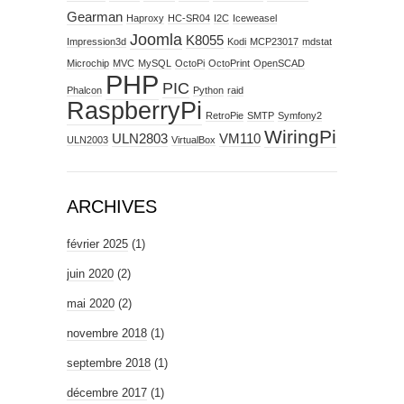
Gearman
Haproxy
HC-SR04
I2C
Iceweasel
Joomla
K8055
Impression3d
Kodi
MCP23017
mdstat
Microchip
MVC
MySQL
OctoPi
OctoPrint
OpenSCAD
PHP
PIC
Phalcon
Python
raid
RaspberryPi
RetroPie
SMTP
Symfony2
WiringPi
ULN2803
VM110
ULN2003
VirtualBox
ARCHIVES
février 2025
(1)
juin 2020
(2)
mai 2020
(2)
novembre 2018
(1)
septembre 2018
(1)
décembre 2017
(1)