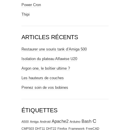
Power Cron
Thipi
ARTICLES RÉCENTS
Restaurer une souris tank d’Amiga 500
Isolation du plateau Alfawise U20
Argon one, le boîtier ultime ?
Les hauteurs de couches
Prenez soin de vos bobines
ÉTIQUETTES
C
Apache2
Bash
A500
Amiga
Android
Arduino
CMPS03
DHT11
DHT22
Firefox
Framework
FreeCAD