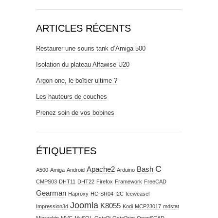
ARTICLES RÉCENTS
Restaurer une souris tank d’Amiga 500
Isolation du plateau Alfawise U20
Argon one, le boîtier ultime ?
Les hauteurs de couches
Prenez soin de vos bobines
ÉTIQUETTES
C
Apache2
Bash
A500
Amiga
Android
Arduino
CMPS03
DHT11
DHT22
Firefox
Framework
FreeCAD
Gearman
Haproxy
HC-SR04
I2C
Iceweasel
Joomla
K8055
Impression3d
Kodi
MCP23017
mdstat
Microchip
MVC
MySQL
OctoPi
OctoPrint
OpenSCAD